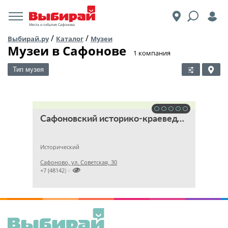
Места и события Сафонова
/
/
Выбирай.ру
Каталог
Музеи
Музеи в Сафонове
​1 компания
Тип музея
Сафоновский историко-краеведческий музей
Исторический
Сафоново, ул. Советская, 30

+7 (48142) 41247