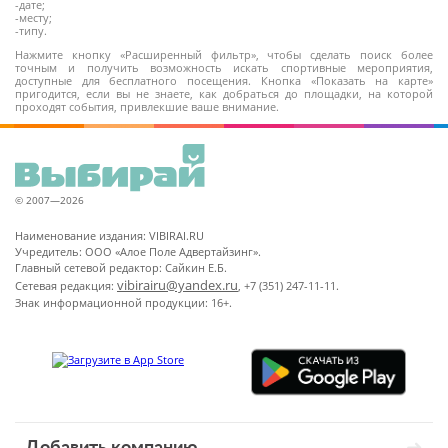
-дате;
-месту;
-типу.
Нажмите кнопку «Расширенный фильтр», чтобы сделать поиск более
точным и получить возможность искать спортивные мероприятия,
доступные для бесплатного посещения. Кнопка «Показать на карте»
пригодится, если вы не знаете, как добраться до площадки, на которой
проходят события, привлекшие ваше внимание.
© 2007—2026
Наименование издания: VIBIRAI.RU
Учредитель: ООО «Алое Поле Адвертайзинг».
Главный сетевой редактор: Сайкин Е.Б.
vibirairu@yandex.ru
Сетевая редакция:
, +7 (351) 247-11-11.
Знак информационной продукции: 16+.
Добавить компанию