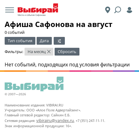
Места и события Сафонова
Афиша Сафонова на август
0 событий
Тип события
Дата
Фильтры:
На месяц
Сбросить
×
Нет событий, подходящих под условия фильтрации
© 2007—2026
Наименование издания: VIBIRAI.RU
Учредитель: ООО «Алое Поле Адвертайзинг».
Главный сетевой редактор: Сайкин Е.Б.
vibirairu@yandex.ru
Сетевая редакция:
, +7 (351) 247-11-11.
Знак информационной продукции: 16+.